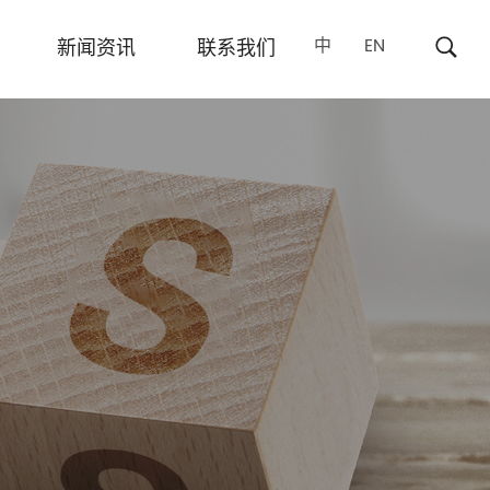
中
EN
新闻资讯
联系我们