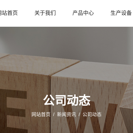
网站首页
关于我们
产品中心
生产设备
公司动态
网站首页
/
新闻资讯
/
公司动态